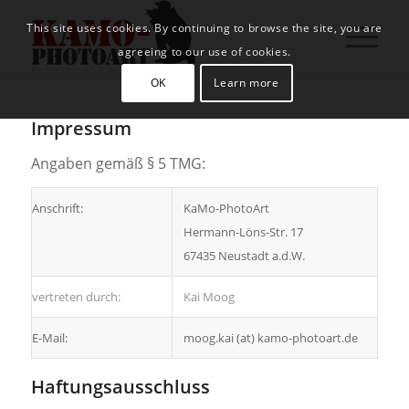
This site uses cookies. By continuing to browse the site, you are
agreeing to our use of cookies.
OK
Learn more
Impressum
Angaben gemäß § 5 TMG:
Anschrift:
KaMo-PhotoArt
Hermann-Löns-Str. 17
67435 Neustadt a.d.W.
vertreten durch:
Kai Moog
E-Mail:
moog.kai (at) kamo-photoart.de
Haftungsausschluss