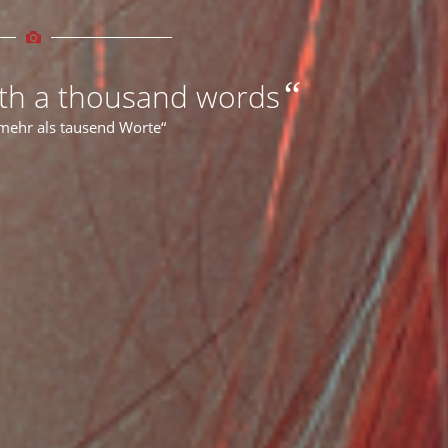
“
rth a thousand words
 mehr als tausend Worte“