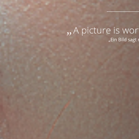
„
A picture is wo
„Ein Bild sagt